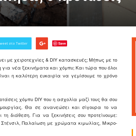
Γάμου,
weet στο Twitter
Save
νει με χειροτεχνίες & DIY κατασκευές; Μήπως με το
η για νέα ξεκινήματα και χόμπυ; Και τώρα που όλοι
Είδη
είναι η καλύτερη ευκαιρία να γεμίσουμε το χρόνο
οτάσεις χόμπυ DIY που η ασχολία μαζί τους θα σου
μουργίας. Θα σε ανανεώσει και σίγουρα το να
Διακόσμησης
ι τη διάθεση. Για να ξεκινήσεις σου προτείνουμε:
ε Στένσιλ, Παλαίωση με χρώματα κιμωλίας, Μικρο-