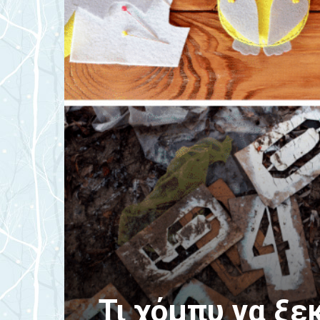
Τι χόμπυ να ξε