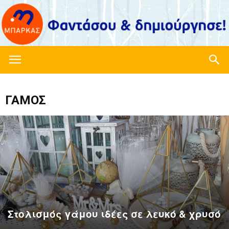
Imagine-
ΓΑΜΟΣ
create.gr
–
Είδη
Στολισμός γάμου ιδέες σε λευκό & χρυσό