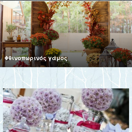
συσκευασίας,
Μπομπονιέρες
Φθινοπωρινός γάμος
Γάμου,
Είδη
Διακόσμησης