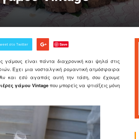
Γάμου,
weet στο Twitter
Save
ς γάμους είναι πάντα διαχρονική και ψηλά στις
αριών. Έχει μια νοσταλγική ρομαντική ατμόσφαιρα
Είδη
 Αν και εσύ αγαπάς αυτή την τάση, σου έχουμε
έρες γάμου Vintage
που μπορείς να φτιάξεις μόνη
Διακόσμησης