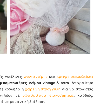
ρές γυάλινες
φοντανιέρες
και
κραφτ σακουλάκια
μπομπονιέρες γάμου vintage & retro
. Απαραίτητο
 σε κορδέλα ή
χάρτινη στρογγυλή
για να στολίσεις
επιπλέον με
υφασμάτινα διακοσμητικά
, καρδιές,
ά με ρομαντική διάθεση.