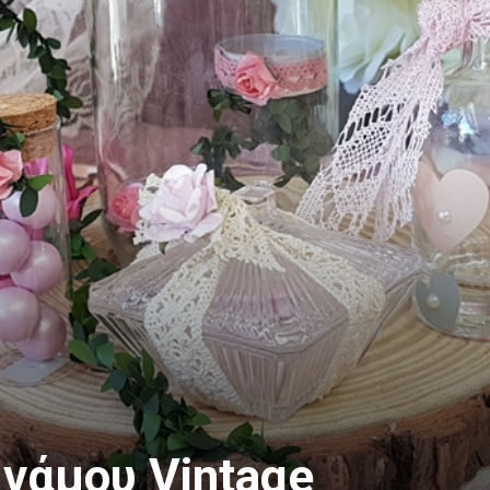
–
Είδη
συσκευασίας,
Μπομπονιέρες
γάμου Vintage