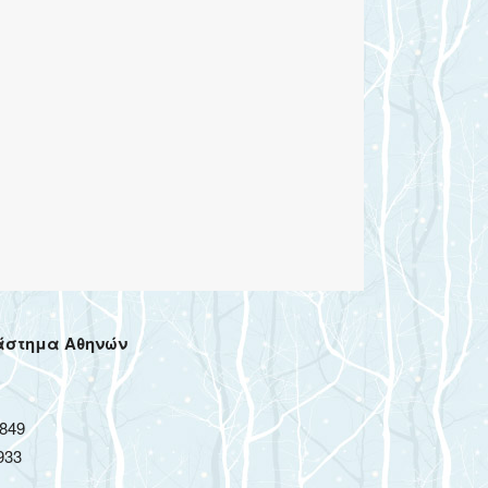
άστημα Αθηνών
849
933