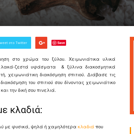
Γάμου,
weet στο Twitter
Save
ηση στο χρώμα του ξύλου. Χειμωνιάτικα υλικά
μαλακά-ζεστά υφάσματα & ξύλινα διακοσμητικά
Είδη
ή, χειμωνιάτικη διακόσμηση σπιτιού. Διάβασε τις
ιακόσμηση του σπιτιού σου δίνοντας χειμωνιάτικο
ι την δική σου πινελιά.
με κλαδιά:
Διακόσμησης
ολύ με φυσικά, ψηλά ή χαμηλότερα
κλαδιά
που