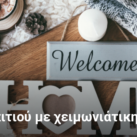
–
Είδη
συσκευασίας,
ιτιού με χειμωνιάτικ
Μπομπονιέρες