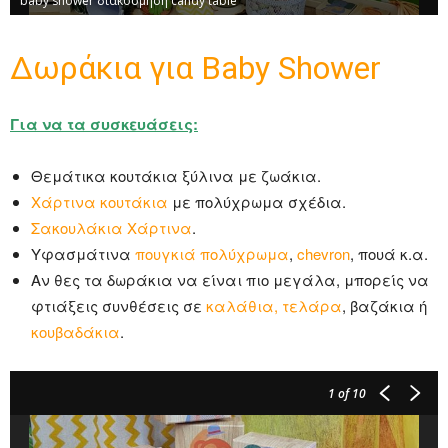
baby shower διακόσμηση candy table
Δωράκια για Baby Shower
Για να τα συσκευάσεις:
Θεμάτικα κουτάκια ξύλινα με ζωάκια.
Χάρτινα κουτάκια
με πολύχρωμα σχέδια.
Σακουλάκια Χάρτινα
.
Υφασμάτινα
πουγκιά πολύχρωμα
,
chevron
, πουά κ.α.
Αν θες τα δωράκια να είναι πιο μεγάλα, μπορείς να
φτιάξεις συνθέσεις σε
καλάθια, τελάρα
, βαζάκια ή
κουβαδάκια
.
1
of 10