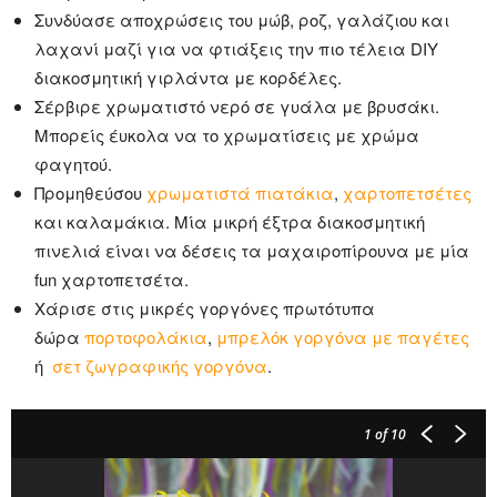
Συνδύασε αποχρώσεις του μώβ, ροζ, γαλάζιου και
λαχανί μαζί για να φτιάξεις την πιο τέλεια DIY
διακοσμητική γιρλάντα με κορδέλες.
Σέρβιρε χρωματιστό νερό σε γυάλα με βρυσάκι.
Μπορείς έυκολα να το χρωματίσεις με χρώμα
φαγητού.
Προμηθεύσου
χρωματιστά πιατάκια
,
χαρτοπετσέτες
και καλαμάκια. Μία μικρή έξτρα διακοσμητική
πινελιά είναι να δέσεις τα μαχαιροπίρουνα με μία
fun χαρτοπετσέτα.
Χάρισε στις μικρές γοργόνες πρωτότυπα
δώρα
πορτοφολάκια
,
μπρελόκ γοργόνα με παγέτες
ή
σετ ζωγραφικής γοργόνα
.
1
of 10