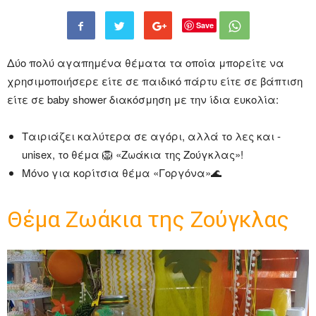
Save
συσκευασίας,
Δύο πολύ αγαπημένα θέματα τα οποία μπορείτε να
χρησιμοποιήσερε είτε σε παιδικό πάρτυ είτε σε βάπτιση
Μπομπονιέρες
είτε σε baby shower διακόσμηση με την ίδια ευκολία:
Ταιριάζει καλύτερα σε αγόρι, αλλά το λες και ­
unisex, το θέμα 🦁 «Ζωάκια της Ζούγκλας»!
Γάμου,
Μόνο για κορίτσια θέμα «Γοργόνα»🌊
Θέμα Ζωάκια της Ζούγκλας
Είδη
Διακόσμησης