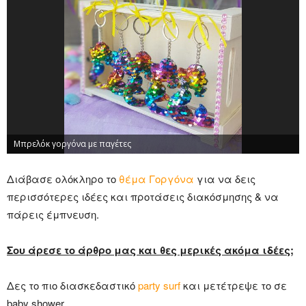
Μπρελόκ γοργόνα με παγέτες
Διάβασε ολόκληρο το
θέμα Γοργόνα
για να δεις
περισσότερες ιδέες και προτάσεις διακόσμησης & να
πάρεις έμπνευση.
Σου άρεσε το άρθρο μας και θες μερικές ακόμα ιδέες;
Δες το πιο διασκεδαστικό
party surf
και μετέτρεψε το σε
baby shower.