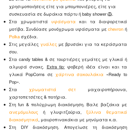
χρησιμοποιήσεις είτε για μπομπονιέρες, είτε για
συσκευασία σε δωράκια πάρτυ ή baby shower 🦁.
Στα χρωματιστά
υφάσματα
και τα διαφορετικά
μοτίβα. Συνδύασε μονόχρωμα υφάσματα με
chevron
ή
Polka
σχέδια.
Στις μεγάλες
γυάλες
με βρυσάκι για τα κεράσματα
σου.
Στα candy tables & σε τουρτιέρες γεμάτες με γλυκά ή
αλμυρά σνακς.
Extra tip:
φοβερή ιδέα είναι και τα
γλυκά PopCorns σε
χάρτινα σακουλάκια
«Ready to
Pop».
Στα
χρωματιστά σετ
μαχαιροπήρουνα,
χαρτοπετσέτες & ποτήρια.
Στη fun & πολύχρωμη διακόσμηση. Βαλε βαζάκια με
ανεμόμυλους
ή γλυφιτζούρια,
ξύλινα θεματικά
διακοσμητικά
, μαυροπινακάκια με μηνύματα κ.α.
Στη DIY διακόσμηση. Απογείωσε τη διακόσμηση