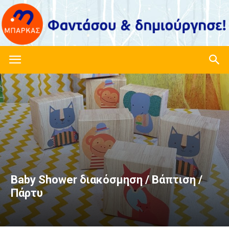
Imagine-
create.gr
–
Baby Shower διακόσμηση / Βάπτιση /
Πάρτυ
Είδη