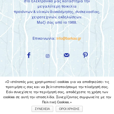
στο
ηλεκτρονικό μας κατάστημα
την
μεγαλύτερη ποικιλία
προιόντων & υλικών διακόσμησης, συσκευασίας,
χειροτεχνιών, εκδηλώσεων.
Μαζί σας από το 1988.
Επικοινωνία:
info@barkas.gr
«Ο ιστότοπός μας χρησιμοποιεί cookies για να αποθηκεύσει τις
προτιμήσεις σας και να βελτιστοποιήσουμε την πλοήγησή σας.
Εάν συνεχίσετε την περιήγησή σας, αποδέχεστε τη χρήση των
ΕΠΙΚΟΙΝΩΝΙΑ
Η ΕΤΑΙΡΙΑ
ΟΡΟΙ ΧΡΗΣΗΣ
cookies σε αυτή την ιστοσελίδα. Συνεχίζοντας συμφωνείτε με την
Πολιτική Cookies.»
© Copyright 2018 - imagine-create.gr by Barkas
Digital Marketing by Digital
Steps
ΣΥΝΕΧΕΙΑ
ΟΡΟΙ ΧΡΗΣΗΣ