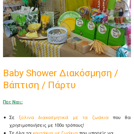
Baby Shower Διακόσμηση /
Βάπτιση / Πάρτυ
Πες Ναι:
Σε
ξύλινα διακοσμητικά με τα ζωάκια
που θα
χρησιμοποιήσεις με 100ο τρόπους!
Σε όλα τα
κουτάκια με ζωάκια
που μπορείς να