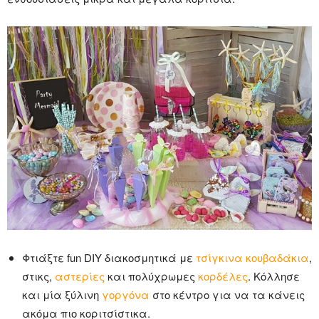
Φτιάξτε fun DIY διακοσμητικά με
τσίγκινα κουβαδάκια
,
στικς,
αστερίες
και πολύχρωμες
κορδέλες
. Κόλλησε
και μία ξύλινη
γοργόνα
στο κέντρο για να τα κάνεις
ακόμα πιο κοριτσίστικα.