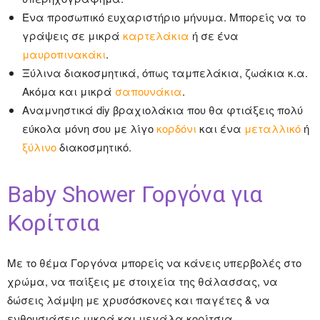
Ένα προσωπικό ευχαριστήριο μήνυμα. Μπορείς να το
γράψεις σε μικρά
καρτελάκια
ή σε ένα
μαυροπινακάκι
.
Ξύλινα διακοσμητικά, όπως ταμπελάκια, ζωάκια κ.α.
Ακόμα και μικρά
σαπουνάκια
.
Αναμνηστικά diy βραχιολάκια που θα φτιάξεις πολύ
εύκολα μόνη σου με λίγο
κορδόνι
και ένα
μεταλλικό
ή
ξύλινο
διακοσμητικό.
Baby Shower Γοργόνα για
Κορίτσια
Με το θέμα Γοργόνα μπορείς να κάνεις υπερβολές στο
χρώμα, να παίξεις με στοιχεία της θάλασσας, να
δώσεις λάμψη με χρυσόσκονες και παγέτες & να
ενθουσιάσεις μικρά και μεγάλα κορίτσια.