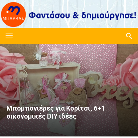
Imagine-
create.gr
–
Μπομπονιέρες για Κορίτσι, 6+1
οικονομικές DIY ιδέες
Είδη