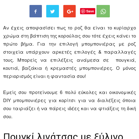
Save
συσκευασίας,
Αν έχεις αποφασίσει πως το ροζ θα είναι το κυρίαρχο
χρώμα στη βάπτιση της κορούλας σου τότε έχεις κάνει το
Μπομπονιέρες
πρώτο βήμα. Για την επιλογή μπομπονιέρας με ροζ
στοιχεία υπάρχουν αρκετές επιλογές & παραλλαγές
τους. Μπορείς να επιλέξεις ανάμεσα σε πουγκιά,
κουτιά, βαζάκια ή κρεμαστές μπομπονιέρες. Ο μόνος
Γάμου,
περιορισμός είναι η φαντασία σου!
Εμείς σου προτείνουμε 6 πολύ εύκολες και οικονομικές
Είδη
DIY μπομπονιέρες για κορίτσι για να διαλέξεις όποια
σου ταιριάζει ή να πάρεις ιδέες και να φτιάξεις τη δική
σου.
Διακόσμησης
Πουγκί λινάτσας με ξύλινο